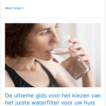
Meer lezen »
De
ultieme
gids
voor
het
kiezen
van
het
juiste
waterfilter
voor
uw
huis
De ultieme gids voor het kiezen van
het juiste waterfilter voor uw huis