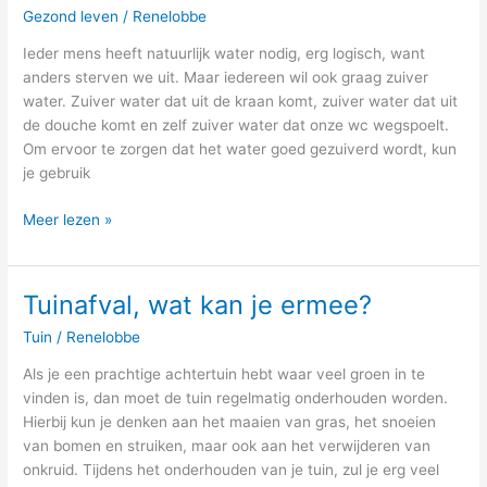
Gezond leven
/
Renelobbe
Ieder mens heeft natuurlijk water nodig, erg logisch, want
anders sterven we uit. Maar iedereen wil ook graag zuiver
water. Zuiver water dat uit de kraan komt, zuiver water dat uit
de douche komt en zelf zuiver water dat onze wc wegspoelt.
Om ervoor te zorgen dat het water goed gezuiverd wordt, kun
je gebruik
Meer lezen »
Tuinafval, wat kan je ermee?
Tuinafval,
wat
Tuin
/
Renelobbe
kan
je
Als je een prachtige achtertuin hebt waar veel groen in te
ermee?
vinden is, dan moet de tuin regelmatig onderhouden worden.
Hierbij kun je denken aan het maaien van gras, het snoeien
van bomen en struiken, maar ook aan het verwijderen van
onkruid. Tijdens het onderhouden van je tuin, zul je erg veel