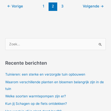
←
Vorige
1
2
3
Volgende
→
Z
o
e
Recente berichten
k
n
Tuinieren: een sterke en verzorgde tuin opbouwen
a
Waarom verschillende planten en bloemen belangrijk zijn in de
a
tuin
r
Welke soorten warmtepompen zijn er?
:
Kun jij Schagen op de fiets ontdekken?