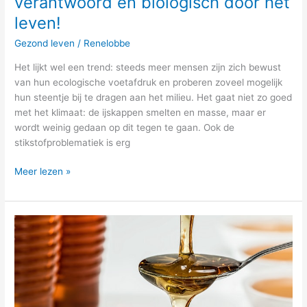
verantwoord en biologisch door het
3
leven!
tips
ga
Gezond leven
/
Renelobbe
jij
Het lijkt wel een trend: steeds meer mensen zijn zich bewust
volledig
van hun ecologische voetafdruk en proberen zoveel mogelijk
verantwoord
hun steentje bij te dragen aan het milieu. Het gaat niet zo goed
en
met het klimaat: de ijskappen smelten en masse, maar er
biologisch
wordt weinig gedaan op dit tegen te gaan. Ook de
door
stikstofproblematiek is erg
het
leven!
Meer lezen »
Bijenkast
voor
het
houden
van
bijen