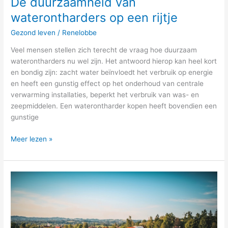
De duurzaamheid van
waterontharders op een rijtje
Gezond leven
/
Renelobbe
Veel mensen stellen zich terecht de vraag hoe duurzaam
waterontharders nu wel zijn. Het antwoord hierop kan heel kort
en bondig zijn: zacht water beïnvloedt het verbruik op energie
en heeft een gunstig effect op het onderhoud van centrale
verwarming installaties, beperkt het verbruik van was- en
zeepmiddelen. Een waterontharder kopen heeft bovendien een
gunstige
Meer lezen »
De
voordelen
van
een
krachtvoerbox