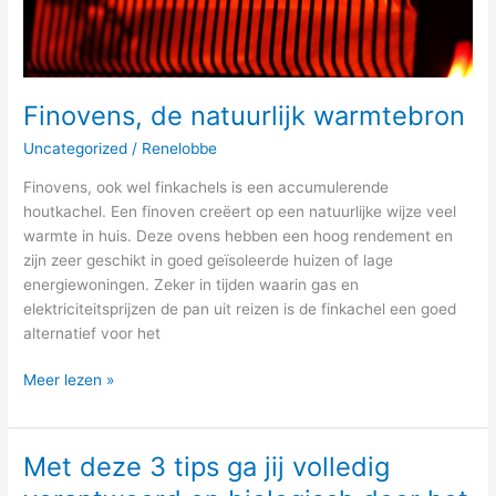
Finovens, de natuurlijk warmtebron
Uncategorized
/
Renelobbe
Finovens, ook wel finkachels is een accumulerende
houtkachel. Een finoven creëert op een natuurlijke wijze veel
warmte in huis. Deze ovens hebben een hoog rendement en
zijn zeer geschikt in goed geïsoleerde huizen of lage
energiewoningen. Zeker in tijden waarin gas en
elektriciteitsprijzen de pan uit reizen is de finkachel een goed
alternatief voor het
Meer lezen »
Met deze 3 tips ga jij volledig
Met
deze