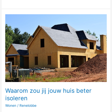
Waarom
zou
jij
jouw
huis
beter
isoleren
Waarom zou jij jouw huis beter
isoleren
Wonen
/
Renelobbe