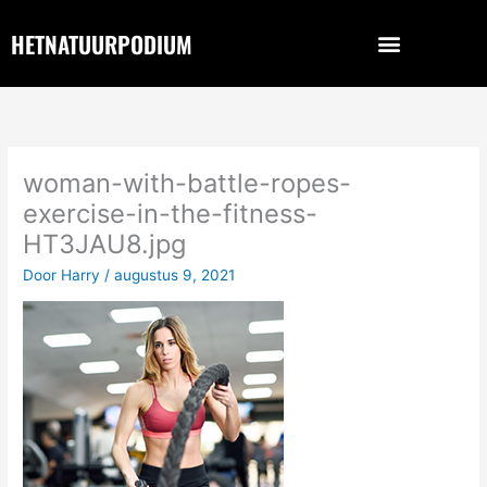
Ga
naar
HETNATUURPODIUM
de
inhoud
woman-with-battle-ropes-
exercise-in-the-fitness-
HT3JAU8.jpg
Door
Harry
/
augustus 9, 2021