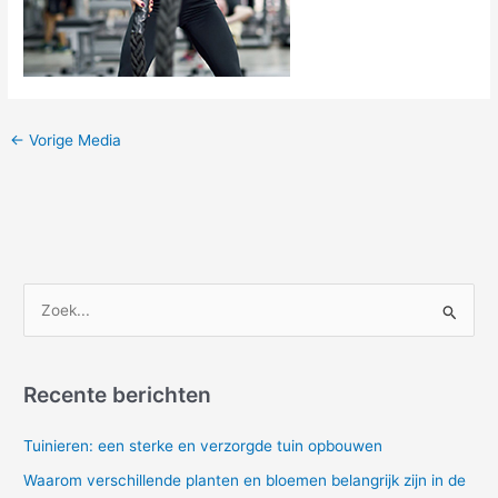
←
Vorige Media
Z
o
e
Recente berichten
k
n
Tuinieren: een sterke en verzorgde tuin opbouwen
a
Waarom verschillende planten en bloemen belangrijk zijn in de
a