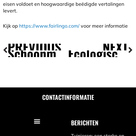
eisen voldoet en hoogwaardige beëdigde vertalingen
levert.
Kijk op
https://www.fairlingo.com/
voor meer informatie
PREVIOUS
NEXT
Vorige
V
Schoonmaak voor de oplevering van een woning
Ecologisch werkprotocol: duurzame stappen voor een groenere toekomst
CONTACTINFORMATIE
BERICHTEN
Tuinieren: een sterke en